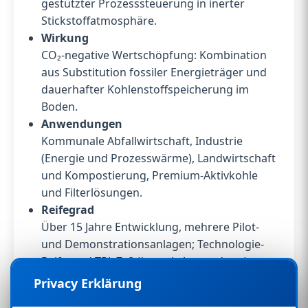
gestützter Prozesssteuerung in inerter
Stickstoffatmosphäre.
Wirkung
CO₂-negative Wertschöpfung: Kombination
aus Substitution fossiler Energieträger und
dauerhafter Kohlenstoffspeicherung im
Boden.
Anwendungen
Kommunale Abfallwirtschaft, Industrie
(Energie und Prozesswärme), Landwirtschaft
und Kompostierung, Premium-Aktivkohle
und Filterlösungen.
Reifegrad
Über 15 Jahre Entwicklung, mehrere Pilot-
und Demonstrationsanlagen; Technologie-
Reifegrad TRL 7–8 (je nach Anwendung).
Angebot
Privacy Erklärung
Engineering- und Technologiepakete, Lizenz-