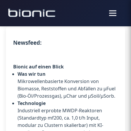
Newsfeed:
Bionic auf einen Blick
Was wir tun
Mikrowellenbasierte Konversion von
Biomasse, Reststoffen und Abfällen zu µFuel
(Bio-Öl/Prozessgas), µChar und µSoil/µSorb.
Technologie
Industriell erprobte MWDP-Reaktoren
(Standardtyp mf200, ca. 1,0 t/h Input,
modular zu Clustern skalierbar) mit KI-