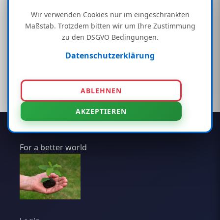
und Projektpartnerschaften, µSoil-/µSorb-
Wir verwenden Cookies nur im eingeschränkten
Produkte sowie Carbon-Credit-Modelle.
Maßstab. Trotzdem bitten wir um Ihre Zustimmung
zu den DSGVO Bedingungen.
Bionic Technologie in der
Datenschutzerklärung
Wissenschaft
ABLEHNEN
AKZEPTIEREN
For a better world