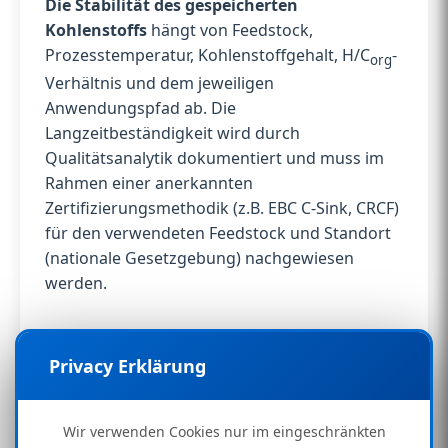
Die Stabilität des gespeicherten
Kohlenstoffs
hängt von Feedstock,
Prozesstemperatur, Kohlenstoffgehalt, H/C
-
org
Verhältnis und dem jeweiligen
Anwendungspfad ab. Die
Langzeitbeständigkeit wird durch
Qualitätsanalytik dokumentiert und muss im
Rahmen einer anerkannten
Zertifizierungsmethodik (z.B. EBC C-Sink, CRCF)
für den verwendeten Feedstock und Standort
(nationale Gesetzgebung) nachgewiesen
werden.
Technische CO₂-Systembilanz
Privacy Erklärung
Die Klimawirkung der Bionic-Plattform ergibt
sich aus mehreren Pfaden:
Wir verwenden Cookies nur im eingeschränkten
Die technische Systemwirkung liegt im