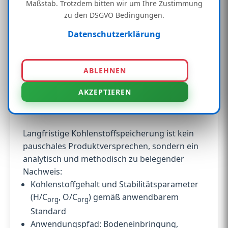
Maßstab. Trotzdem bitten wir um Ihre Zustimmung
Referenzfall bei rund ~30 kt CO₂e/a (internes
zu den DSGVO Bedingungen.
Modell). Dieser Wert basiert auf internen
Bilanzen. Zertifizierbare Mengen hängen von
Datenschutzerklärung
Methodik, Projektgrenzen, Feedstock, MRV,
Audit und Abnehmerstruktur ab.
ABLEHNEN
Langfristige
AKZEPTIEREN
Kohlenstoffbindung
Langfristige Kohlenstoffspeicherung ist kein
pauschales Produktversprechen, sondern ein
analytisch und methodisch zu belegender
Nachweis:
Kohlenstoffgehalt und Stabilitätsparameter
(H/C
, O/C
) gemäß anwendbarem
org
org
Standard
Anwendungspfad: Bodeneinbringung,