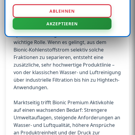
hochreiner Kohlenstoffstrukturen wie
ABLEHNEN
Graphen und Fullerenen. Diese Materialien
spielen in der Hochtechnologie, der Elektronik,
AKZEPTIEREN
der Energiespeicherung und in
Spezialanwendungen eine zunehmend
wichtige Rolle. Wenn es gelingt, aus dem
Bionic-Kohlenstoffstrom selektiv solche
Fraktionen zu separieren, entsteht eine
zusätzliche, sehr hochwertige Produktlinie –
von der klassischen Wasser- und Luftreinigung
über industrielle Filtration bis hin zu Hightech-
Anwendungen.
Marktseitig trifft Bionic Premium Aktivkohle
auf einen wachsenden Bedarf: Strengere
Umweltauflagen, steigende Anforderungen an
Wasser- und Luftqualität, höhere Ansprüche
an Produktreinheit und der Druck zur