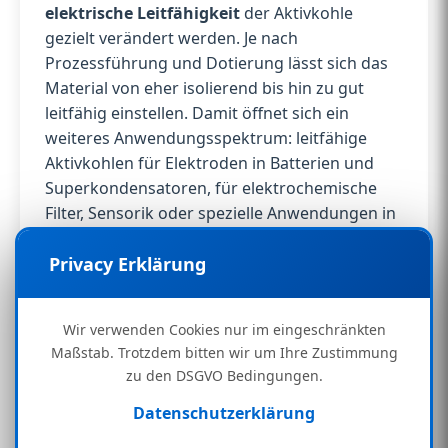
elektrische Leitfähigkeit
der Aktivkohle
gezielt verändert werden. Je nach
Prozessführung und Dotierung lässt sich das
Material von eher isolierend bis hin zu gut
leitfähig einstellen. Damit öffnet sich ein
weiteres Anwendungsspektrum: leitfähige
Aktivkohlen für Elektroden in Batterien und
Superkondensatoren, für elektrochemische
Filter, Sensorik oder spezielle Anwendungen in
der Energie- und Verfahrenstechnik.
Privacy Erklärung
Aus einem reinen Filtermaterial wird so ein
vielseitiger Kohlenstoffwerkstoff, der sowohl
Wir verwenden Cookies nur im eingeschränkten
stofflich als auch funktional in unterschiedliche
Maßstab. Trotzdem bitten wir um Ihre Zustimmung
Technologien integrierbar ist.
zu den DSGVO Bedingungen.
Perspektivisch eröffnet die Bionic-Prozesskette
Datenschutzerklärung
noch ein weiteres Feld: die gezielte Gewinnung